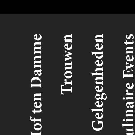
Hof ten Damme
Trouwen
Gelegenheden
Culinaire Ev