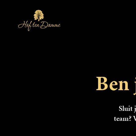
Ben 
Sluit 
team? V