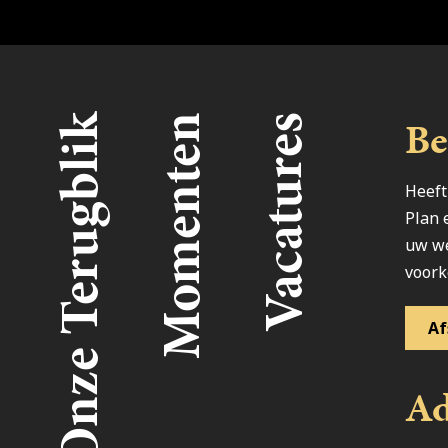
Be
ents
Onze Terugblik
Momenten
Vacatures
Heeft
Plan 
uw we
voork
Af
Ad