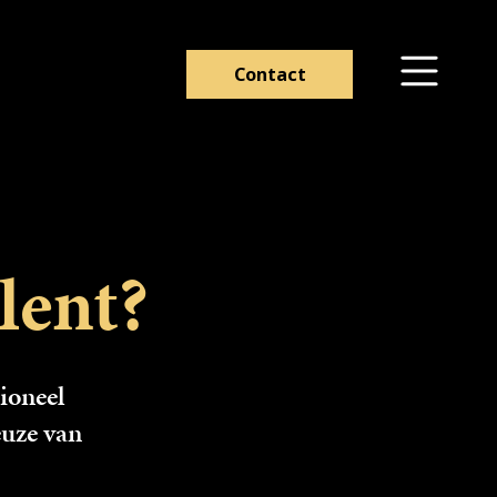
Contact
lent?
sioneel
euze van